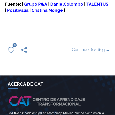
Fuente: |
Grupo P&A
|
DanielColombo
|
TALENTUS
|
Positivalia
|
Cristina Monge
|
0
Continue Reading →
ACERCA DE CAT
CAT fue fundado en 1991 en Monterrey, México, siendo pioneros en la