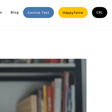
to
Blog
CBL
Central Test
Happyforce
Enter tracking ID