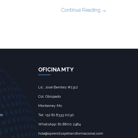
Continue Reading →
OFICINA MTY
Lic. José Benitez #2312
Col. Obispado
Monterrey Mx.‎
om
Tel: +52 81 8333 0030
WhatsApp: 81 8800 2484
hola@aprendizajetransformacional.com