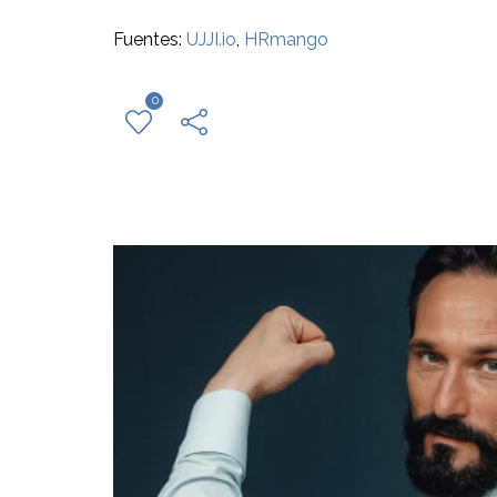
Fuentes:
UJJI.io
,
HRmango
0