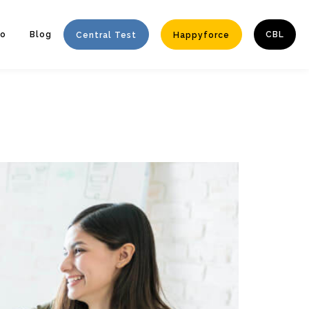
to
Blog
CBL
Central Test
Happyforce
Enter tracking ID