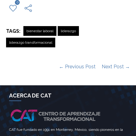
0
TAGS:
bienestar laboral
liderazgo
liderazgo transformacional
← Previous Post
Next Post →
ACERCA DE CAT
CAT fue fundado en 1991 en Monterrey, México, siendo pioneros en la