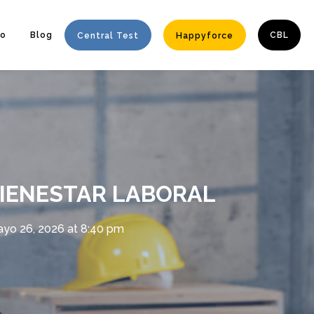
to
Blog
CBL
Central Test
Happyforce
Enter tracking ID
 BIENESTAR LABORAL
yo 26, 2026 at 8:40 pm