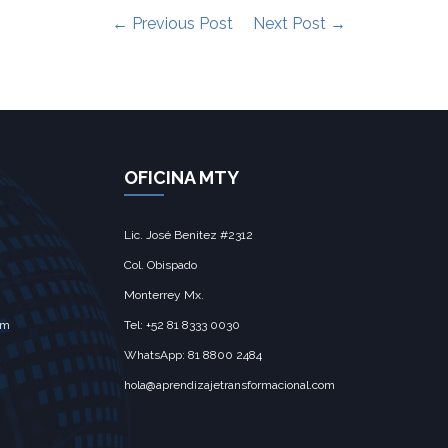
← Previous Post
Next Post →
OFICINA MTY
Lic. José Benitez #2312
Col. Obispado
Monterrey Mx.‎
om
Tel: +52 81 8333 0030
WhatsApp: 81 8800 2484
hola@aprendizajetransformacional.com