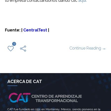
tu empresa contactándonos dando clic
aquí.
Fuente: |
CentralTest
|
0
Continue Reading →
ACERCA DE CAT
CAT fue fundado en 1991 en Monterrey, México, siendo pioneros en la