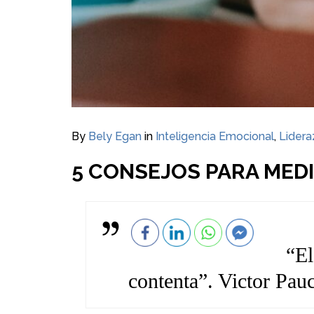
By
Bely Egan
in
Inteligencia Emocional
,
Lider
5 CONSEJOS PARA MEDI
“E
contenta”. Victor Pauc