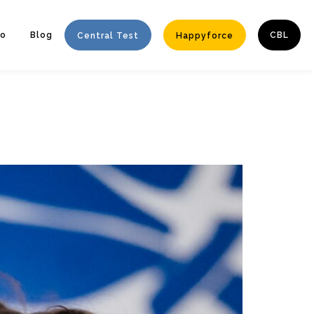
to
Blog
CBL
Central Test
Happyforce
Enter tracking ID