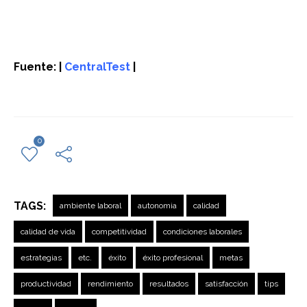
Fuente: |
CentralTest
|
0
TAGS:
ambiente laboral
autonomia
calidad
calidad de vida
competitividad
condiciones laborales
estrategias
etc.
éxito
éxito profesional
metas
productividad
rendimiento
resultados
satisfacción
tips