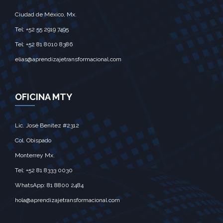
Ciudad de México, Mx.‎
Tel: +52 55 2919 7495‎
Tel: +52 81 8010 8386
elias@aprendizajetransformacional.com
OFICINA MTY
Lic. José Benitez #2312
Col. Obispado
Monterrey Mx.‎
Tel: +52 81 8333 0030
WhatsApp: 81 8800 2484
hola@aprendizajetransformacional.com