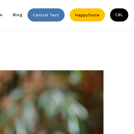
to
Blog
CBL
Central Test
Happyforce
Enter tracking ID