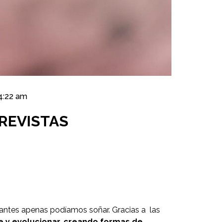
4:22 am
TREVISTAS
 antes apenas podíamos soñar. Gracias a las
e y evolucionar, creando formas de