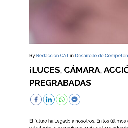
By
Redacción CAT
in
Desarrollo de Competen
¡LUCES, CÁMARA, ACCI
PREGRABADAS
El futuro ha llegado a nosotros. En los últim
estrategias que surgieron a raíz de la pandemi