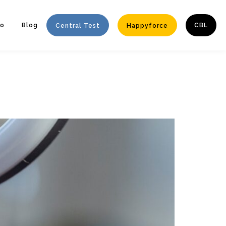
to
Blog
CBL
Central Test
Happyforce
Enter tracking ID