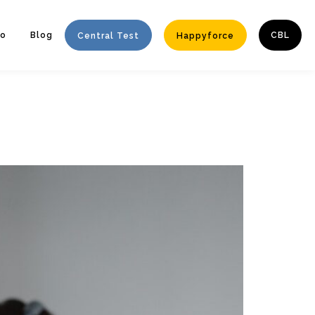
to
Blog
CBL
Central Test
Happyforce
Enter tracking ID