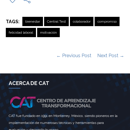
TAGS:
bienestar
Central Test
colaborador
compromiso
felicidad laboral
motivación
← Previous Post
Next Post →
ACERCA DE CAT
CAT fue fundado en 1991 en Monterrey, México, siendo pioneros en la
implementación de numerosas técnicas y herramientas para
evaluación y desarrollo humano.