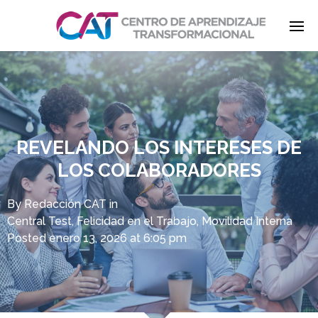
Enter tracking ID
REVELANDO LOS INTERESES DE
LOS COLABORADORES
By
Redacción CAT
in
Central Test
,
Felicidad en el Trabajo
,
Movilidad Interna
Posted
enero 13, 2026 at 6:05 pm