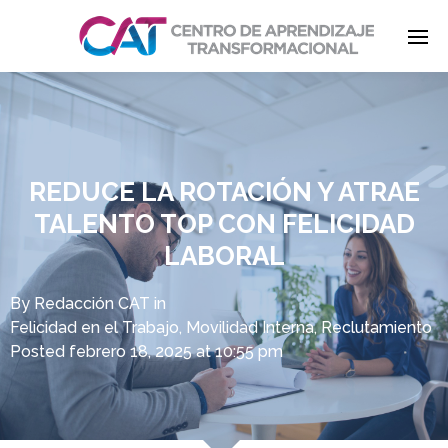
Enter tracking ID
REDUCE LA ROTACIÓN Y ATRAE
TALENTO TOP CON FELICIDAD
LABORAL
By
Redacción CAT
in
Felicidad en el Trabajo
,
Movilidad Interna
,
Reclutamiento
Posted
febrero 18, 2025 at 10:55 pm