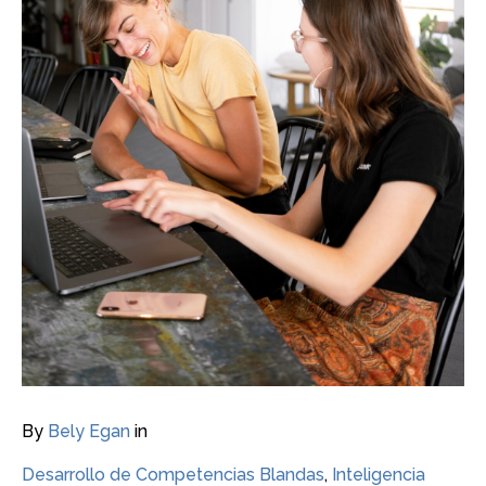
By
Bely Egan
in
Desarrollo de Competencias Blandas
,
Inteligencia