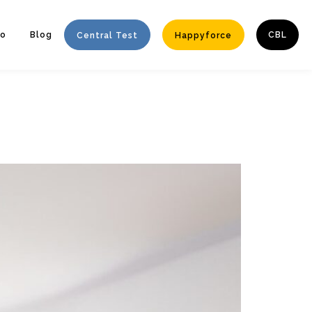
to
Blog
CBL
Central Test
Happyforce
Enter tracking ID