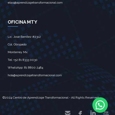
elias@aprendizajetransformacional.com
OFICINA MTY
Lic. José Benitez #2312
Col. Obispado
Monterrey Mx.‎
Tel: +52 81 8333 0030
WhatsApp: 81 8800 2484
hola@aprendizajetransformacional.com
©2024 Centro de Aprendizaje Transformacional - All Rights Reserved



