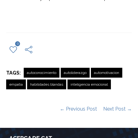
0
TAGS:
autoconocimiento
autoliderazgo
automotivacion
empatia
habilidades blandas
inteligencia emocional
← Previous Post
Next Post →