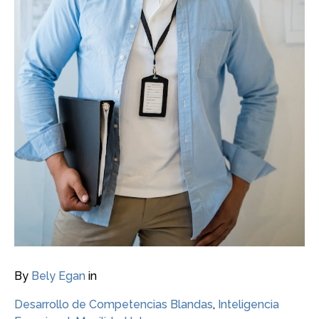
By
Bely Egan
in
Desarrollo de Competencias Blandas
,
Inteligencia