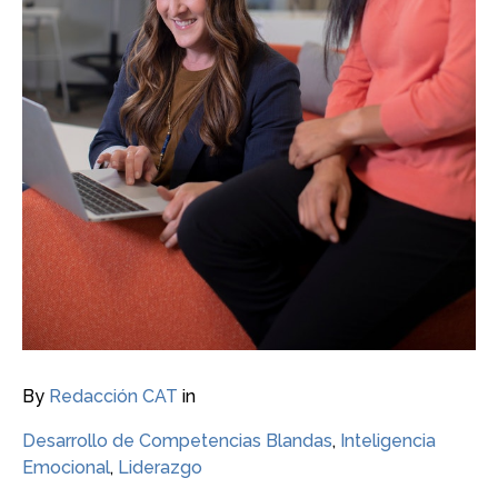
By
Redacción CAT
in
Desarrollo de Competencias Blandas
,
Inteligencia
Emocional
,
Liderazgo