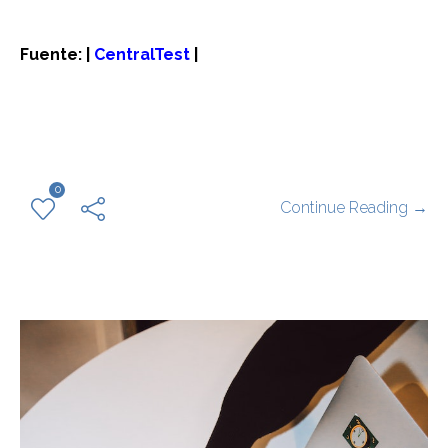
Fuente: |
CentralTest
|
0
Continue Reading →